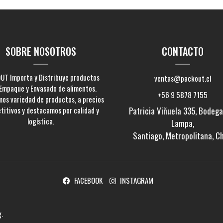
SOBRE NOSOTROS
CONTACTO
UT Importa y Distribuye productos
ventas@packout.cl
Empaque y Envasado de alimentos.
+56 9 5878 7155
os variedad de productos, a precios
titivos y destacamos por calidad y
Patricia Viñuela 335, Bodega 
logística.
Lampa,
Santiago, Metropolitana, Ch
FACEBOOK
INSTAGRAM
.