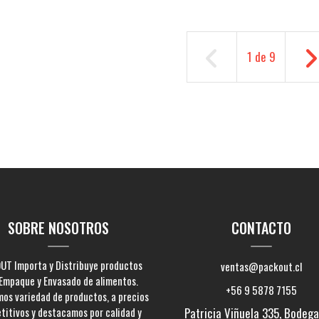
1
de
9
SOBRE NOSOTROS
CONTACTO
UT Importa y Distribuye productos
ventas@packout.cl
Empaque y Envasado de alimentos.
+56 9 5878 7155
os variedad de productos, a precios
titivos y destacamos por calidad y
Patricia Viñuela 335, Bodega 