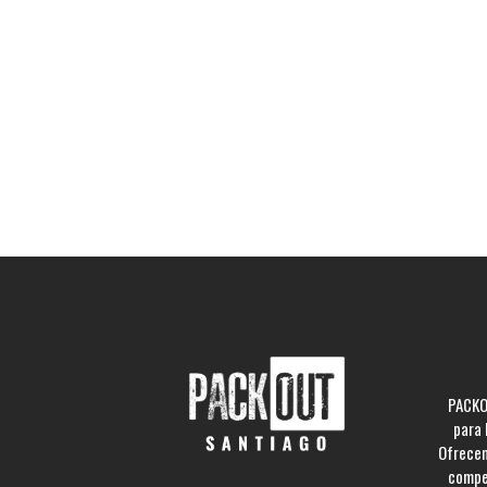
PACKO
para 
Ofrecem
compe