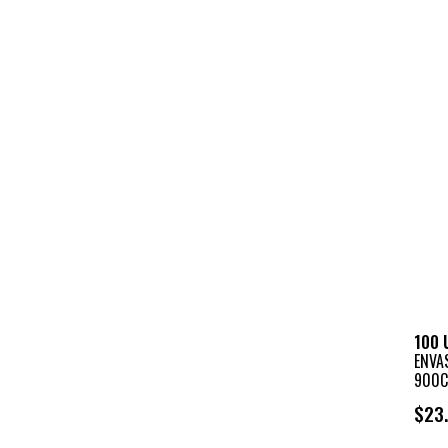
100 
ENVA
900C
$23