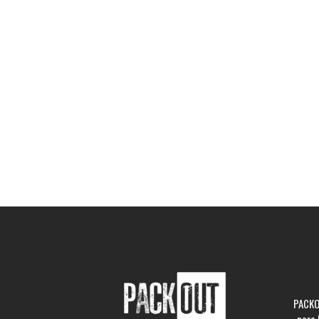
PACKO
para 