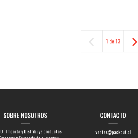
+
-
1
de
13
SOBRE NOSOTROS
CONTACTO
UT Importa y Distribuye productos
ventas@packout.cl
Empaque y Envasado de alimentos.