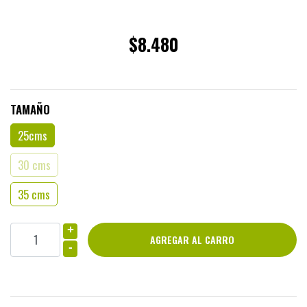
$8.480
TAMAÑO
25cms
30 cms
35 cms
+
-