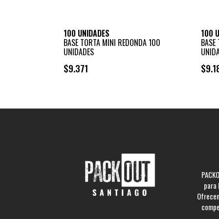
100 UNIDADES
100 
BASE TORTA MINI REDONDA 100
BASE 
UNIDADES
UNID
$9.371
$9.1
+
-
PACKO
para 
Ofrecem
compe