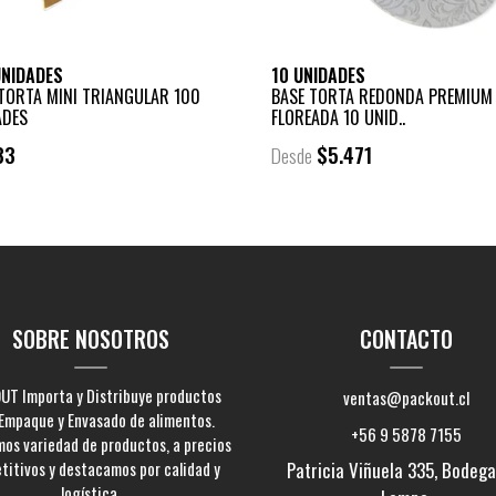
UNIDADES
10 UNIDADES
TORTA MINI TRIANGULAR 100
BASE TORTA REDONDA PREMIUM
ADES
FLOREADA 10 UNID..
83
$5.471
Desde
+
-
SOBRE NOSOTROS
CONTACTO
UT Importa y Distribuye productos
ventas@packout.cl
Empaque y Envasado de alimentos.
+56 9 5878 7155
os variedad de productos, a precios
titivos y destacamos por calidad y
Patricia Viñuela 335, Bodega 
logística.