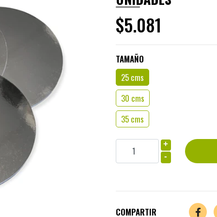
$5.081
TAMAÑO
25 cms
30 cms
35 cms
+
-
COMPARTIR