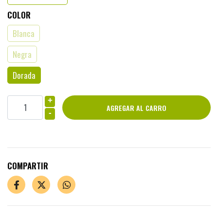
COLOR
Blanca
Negra
Dorada
+
-
COMPARTIR