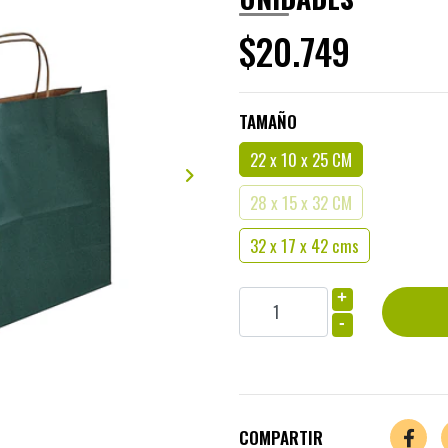
$20.749
TAMAÑO
22 x 10 x 25 CM
28 x 15 x 32 CM
32 x 17 x 42 cms
+
-
COMPARTIR