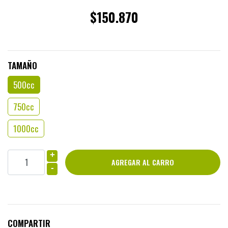
$150.870
TAMAÑO
500cc
750cc
1000cc
+
-
COMPARTIR