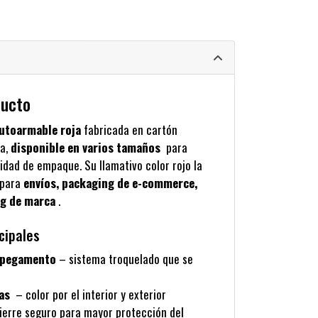
ducto
autoarmable roja
fabricada en cartón
ia,
disponible en varios tamaños
para
idad de empaque. Su llamativo color rojo la
 para
envíos, packaging de e-commerce,
ng de marca
.
cipales
n pegamento
– sistema troquelado que se
s
as
– color por el interior y exterior
ierre seguro para mayor protección del