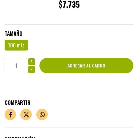
$7.735
TAMAÑO
100 mts
+
-
COMPARTIR