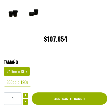
$107.654
TAMAÑO
240cc u 8Oz
350cc o 12Oz
+
-