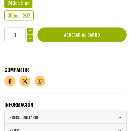
240cc 8 oz
350cc 12OZ
+
-
COMPARTIR
INFORMACIÓN
PRECIO UNITARIO
240 CC