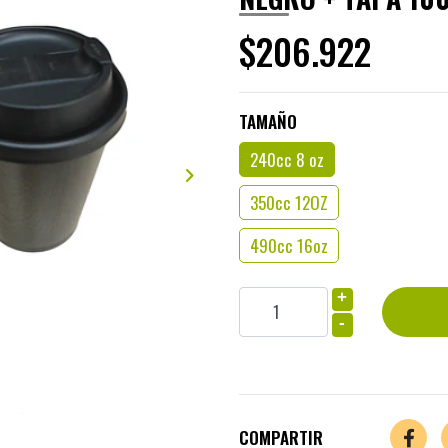
$206.922
TAMAÑO
240cc 8 oz
350cc 12OZ
490cc 16oz
+
-
COMPARTIR