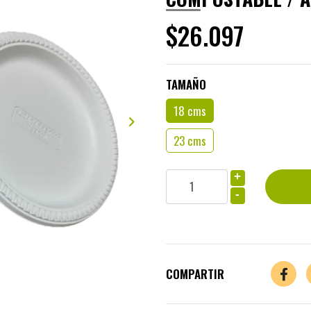
$26.097
TAMAÑO
18 cms
23 cms
+
-
COMPARTIR