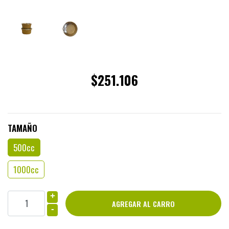
$251.106
TAMAÑO
500cc
1000cc
+
-