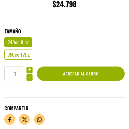
$24.798
TAMAÑO
240cc 8 oz
350cc 12OZ
+
-
COMPARTIR