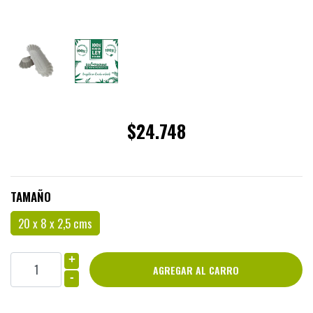
$24.748
TAMAÑO
20 x 8 x 2,5 cms
+
-