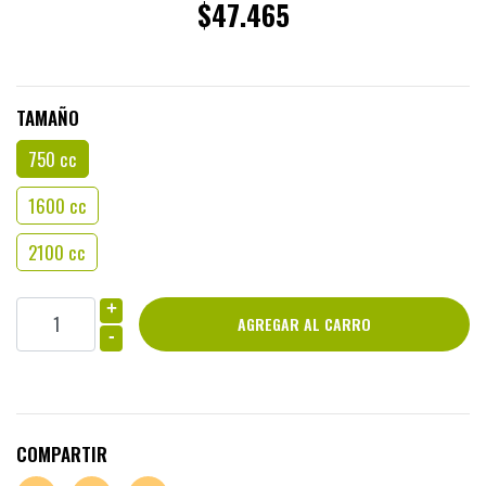
$47.465
TAMAÑO
750 cc
1600 cc
2100 cc
+
-
COMPARTIR