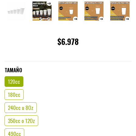
$6.978
TAMAÑO
120cc
180cc
240cc u 8Oz
350cc o 12Oz
490cc