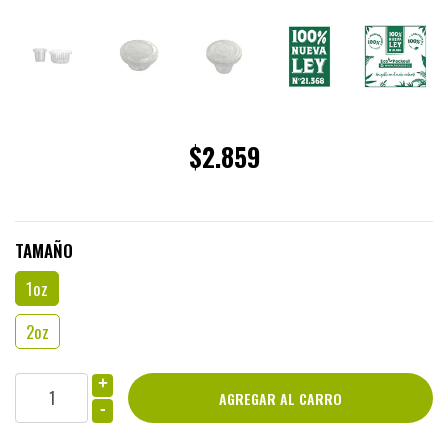
$2.859
TAMAÑO
1oz
2oz
+
-