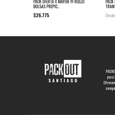
PACK OFERTA X MAYOR !!! ROLLO
PACK 
BOLSAS PREPIC..
TRANS
$26.775
Desd
PACKO
para 
Ofrecem
compe