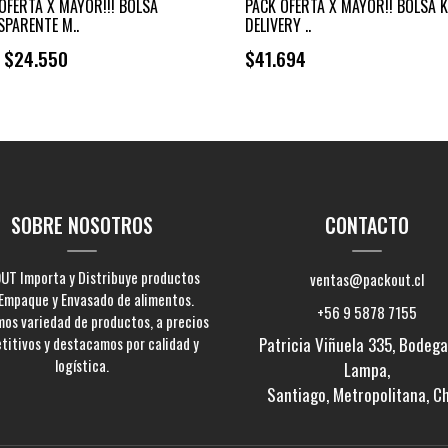
OFERTA X MAYOR!!! BOLSA
PACK OFERTA X MAYOR!! BOLSA 
PARENTE M..
DELIVERY ..
$24.550
$41.694
e
+
-
SOBRE NOSOTROS
CONTACTO
UT Importa y Distribuye productos
ventas@packout.cl
Empaque y Envasado de alimentos.
+56 9 5878 7155
os variedad de productos, a precios
titivos y destacamos por calidad y
Patricia Viñuela 335, Bodega 
logística.
Lampa,
Santiago, Metropolitana, Ch