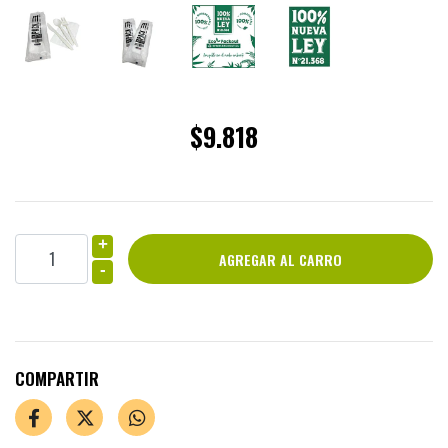
$9.818
+
-
COMPARTIR