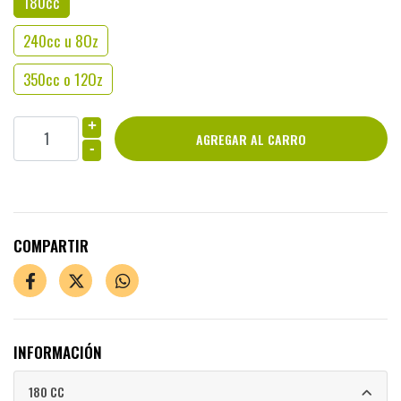
180cc
240cc u 8Oz
350cc o 12Oz
+
-
COMPARTIR
INFORMACIÓN
180 CC