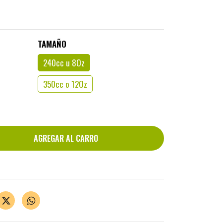
TAMAÑO
240cc u 8Oz
350cc o 12Oz