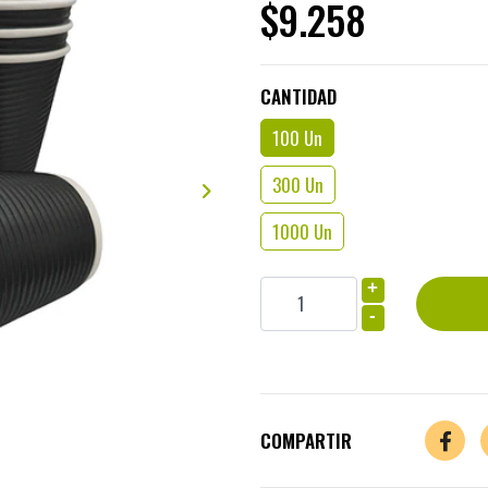
$9.258
CANTIDAD
100 Un
300 Un
1000 Un
+
-
COMPARTIR