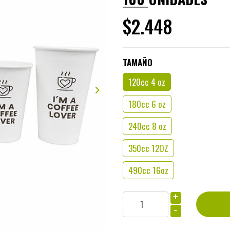
$2.448
TAMAÑO
120cc 4 oz
180cc 6 oz
240cc 8 oz
350cc 12OZ
490cc 16oz
+
-