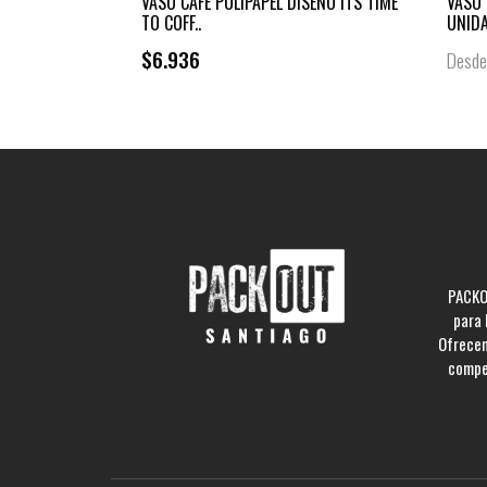
VASO CAFÉ POLIPAPEL DISEÑO ITS TIME
VASO 
TO COFF..
UNID
$6.936
Desd
PACKO
para 
Ofrecem
compe