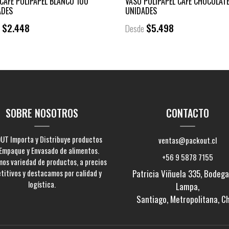
CAFÉ POLIPAPEL BLANCO 100
VASO POLIPAPEL CAFÉ CHOCOLAT
ADES
UNIDADES
$2.448
$5.498
e
Desde
SOBRE NOSOTROS
CONTACTO
UT Importa y Distribuye productos
ventas@packout.cl
Empaque y Envasado de alimentos.
+56 9 5878 7155
os variedad de productos, a precios
titivos y destacamos por calidad y
Patricia Viñuela 335, Bodega 
logística.
Lampa,
Santiago, Metropolitana, Ch