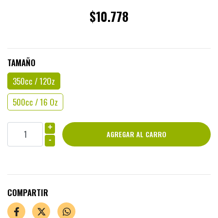
$10.778
TAMAÑO
350cc / 12Oz
500cc / 16 Oz
+
-
COMPARTIR