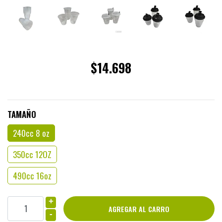
$14.698
TAMAÑO
240cc 8 oz
350cc 12OZ
490cc 16oz
+
-