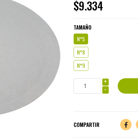
$9.334
TAMAÑO
N°5
N°8
N°9
+
-
COMPARTIR