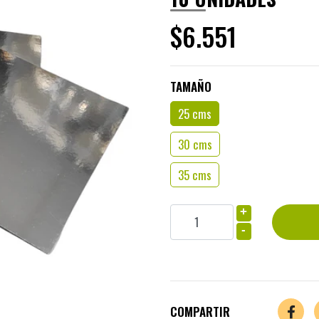
$6.551
TAMAÑO
25 cms
30 cms
35 cms
+
-
COMPARTIR