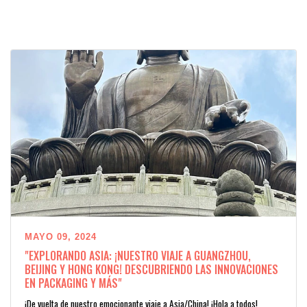
MAYO 09, 2024
"EXPLORANDO ASIA: ¡NUESTRO VIAJE A GUANGZHOU,
BEIJING Y HONG KONG! DESCUBRIENDO LAS INNOVACIONES
EN PACKAGING Y MÁS"
¡De vuelta de nuestro emocionante viaje a Asia/China! ¡Hola a todos!