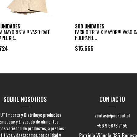
 UNIDADES
300 UNIDADES
A MAYORISTA!!! VASO CAFÉ
PACK OFERTA X MAYOR!!! VASO C
APEL KR..
POLIPAPEL ..
724
$15.665
+
+
-
-
SOBRE NOSOTROS
CONTACTO
UT Importa y Distribuye productos
ventas@packout.cl
Empaque y Envasado de alimentos.
+56 9 5878 7155
os variedad de productos, a precios
titivos y destacamos por calidad y
Patricia Viñuela 335, Bodega 