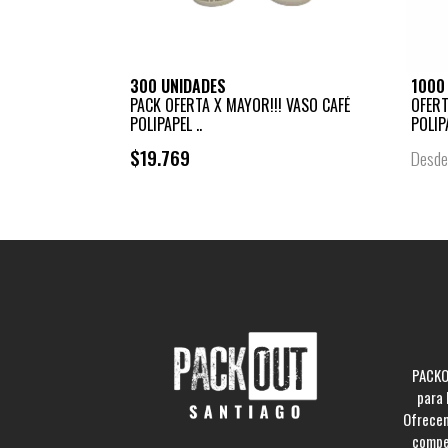
300 UNIDADES
1000
PACK OFERTA X MAYOR!!! VASO CAFÉ
OFERT
POLIPAPEL ..
POLIP
$19.769
Desd
PACKO
para 
Ofrecem
compe