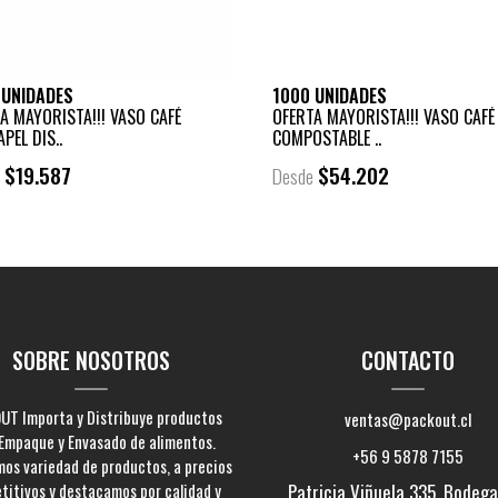
 UNIDADES
1000 UNIDADES
A MAYORISTA!!! VASO CAFÉ
OFERTA MAYORISTA!!! VASO CAFÉ
APEL DIS..
COMPOSTABLE ..
$19.587
$54.202
e
Desde
SOBRE NOSOTROS
CONTACTO
UT Importa y Distribuye productos
ventas@packout.cl
Empaque y Envasado de alimentos.
+56 9 5878 7155
os variedad de productos, a precios
titivos y destacamos por calidad y
Patricia Viñuela 335, Bodega 