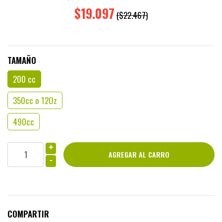
$19.097
($22.467)
TAMAÑO
200 cc
350cc o 12Oz
490cc
+
-
COMPARTIR