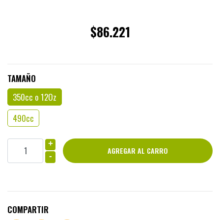
$86.221
TAMAÑO
350cc o 12Oz
490cc
+
-
COMPARTIR