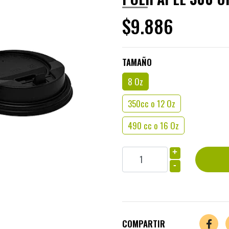
$9.886
TAMAÑO
8 Oz
350cc o 12 Oz
490 cc o 16 Oz
+
-
COMPARTIR