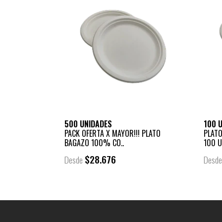
500 UNIDADES
100 
PACK OFERTA X MAYOR!!! PLATO
PLAT
BAGAZO 100% CO..
100 
$28.676
Desde
Desd