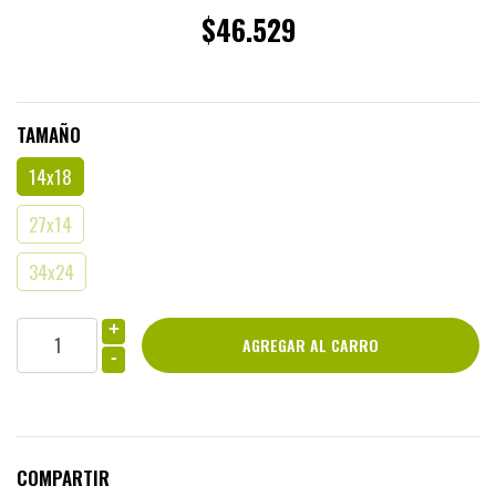
$46.529
TAMAÑO
14x18
27x14
34x24
+
-
COMPARTIR