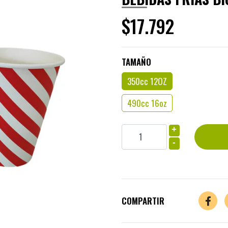
$17.792
TAMAÑO
350cc 12OZ
490cc 16oz
+
-
COMPARTIR