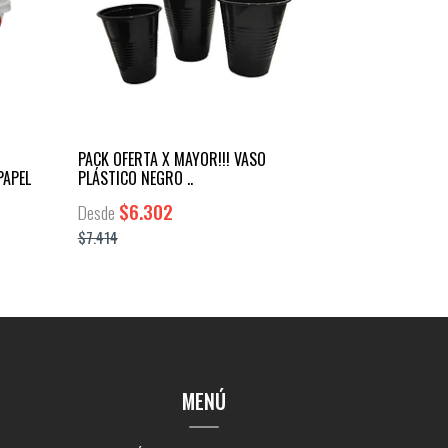
PACK OFERTA X MAYOR!!! VASO
PAPEL
PLÁSTICO NEGRO ..
$6.302
Desde
$7.414
MENÚ