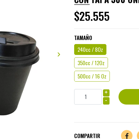
$25.555
TAMAÑO
240cc / 8Oz
350cc / 12Oz
500cc / 16 Oz
+
-
COMPARTIR