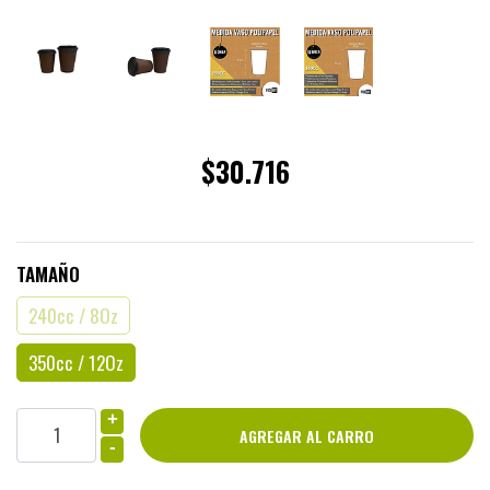
$30.716
TAMAÑO
240cc / 8Oz
350cc / 12Oz
+
-