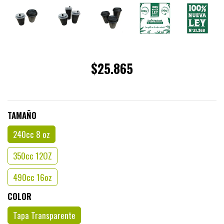
$25.865
TAMAÑO
240cc 8 oz
350cc 12OZ
490cc 16oz
COLOR
Tapa Transparente