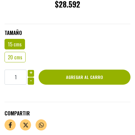
$28.592
TAMAÑO
15 cms
20 cms
+
-
COMPARTIR